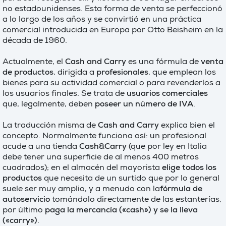
no estadounidenses. Esta forma de venta se perfeccionó
a lo largo de los años y se convirtió en una práctica
comercial introducida en Europa por Otto Beisheim en la
década de 1960.
Actualmente, el
Cash and Carry
es una fórmula de
venta
de productos
, dirigida a
profesionales
, que emplean los
bienes para su actividad comercial o para revenderlos a
los usuarios finales. Se trata de
usuarios comerciales
que, legalmente, deben
poseer un número de IVA
.
La traducción misma de
Cash and Carry
explica bien el
concepto. Normalmente funciona así: un profesional
acude a una tienda
Cash&Carry
(que por ley en Italia
debe tener una superficie de al menos 400 metros
cuadrados); en el almacén del mayorista
elige todos los
productos
que necesita de un surtido que por lo general
suele ser muy amplio, y a menudo con la
fórmula de
autoservicio
tomándolo directamente de las estanterías,
por último
paga la mercancía («cash») y se la lleva
(«carry»)
.