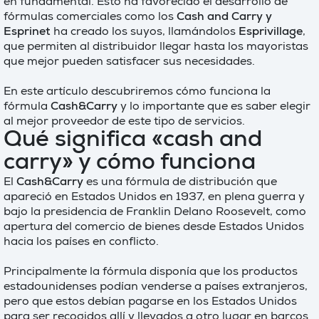
en fundamental. Esto ha favorecido el desarrollo de
fórmulas comerciales como los
Cash and Carry y
Esprinet
ha creado los suyos, llamándolos
Esprivillage
,
que permiten al distribuidor llegar hasta los mayoristas
que mejor pueden satisfacer sus necesidades.
En este artículo descubriremos cómo funciona la
fórmula
Cash&Carry
y lo importante que es saber elegir
al mejor proveedor de este tipo de servicios.
Qué significa «cash and
carry» y cómo funciona
El
Cash&Carry
es una fórmula de distribución que
apareció en Estados Unidos en 1937, en plena guerra y
bajo la presidencia de Franklin Delano Roosevelt, como
apertura del comercio de bienes desde Estados Unidos
hacia los países en conflicto.
Principalmente la fórmula disponía que los productos
estadounidenses podían venderse a países extranjeros,
pero que estos debían pagarse en los Estados Unidos
para ser recogidos allí y llevados a otro lugar en barcos