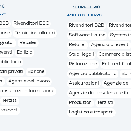
PIÙ
SCOPRI DI PIÙ
IZZO
AMBITO DI UTILIZZO
 B2B
Rivenditori B2C
Rivenditori B2B
Rivendito
ouse
Tecnici installatori
Software House
System i
egrator
Retailer
Retailer
Agenzia di eventi
eventi
Edilizia
Studi legali
Commercialist
blicitaria
Ristorazione
Enti certifica
tari privati
Banche
Agenzia pubblicitaria
Ban
ni
Agenzie del lavoro
Assicurazioni
Agenzie del
consulenza e formazione
Agenzie di consulenza e fo
Terzisti
Produttori
Terzisti
trasporti
Logistica e trasporti