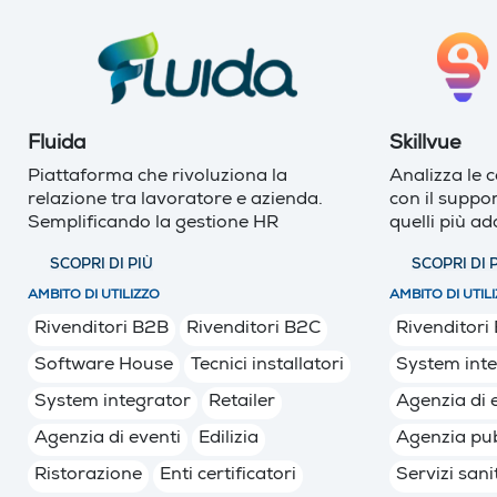
Fluida
Skillvue
Piattaforma che rivoluziona la
Analizza le 
relazione tra lavoratore e azienda.
con il suppor
Semplificando la gestione HR
quelli più ad
SCOPRI DI PIÙ
SCOPRI DI 
AMBITO DI UTILIZZO
AMBITO DI UTIL
Rivenditori B2B
Rivenditori B2C
Rivenditori
Software House
Tecnici installatori
System int
System integrator
Retailer
Agenzia di 
Agenzia di eventi
Edilizia
Agenzia pub
Ristorazione
Enti certificatori
Servizi sani