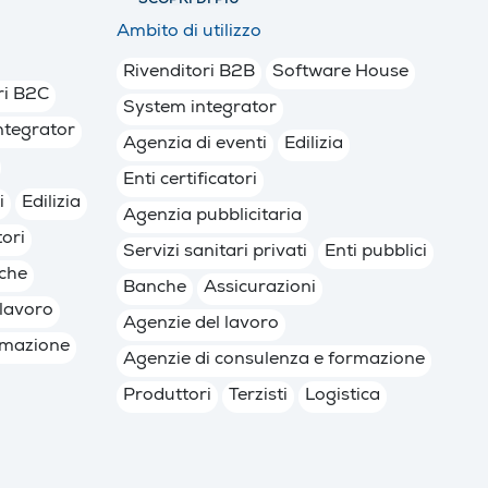
SCOPRI DI PIÙ
Ambito di utilizzo
Rivenditori B2B
Software House
ri B2C
System integrator
ntegrator
Agenzia di eventi
Edilizia
Enti certificatori
i
Edilizia
Agenzia pubblicitaria
tori
Servizi sanitari privati
Enti pubblici
che
Banche
Assicurazioni
 lavoro
Agenzie del lavoro
rmazione
Agenzie di consulenza e formazione
Produttori
Terzisti
Logistica