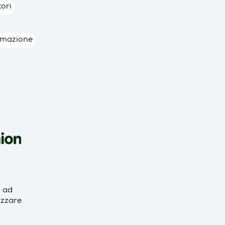
tori
rmazione
 ad
izzare