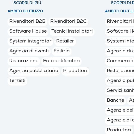
SCOPRI DI PIÙ
SCOPRI DI 
AMBITO DI UTILIZZO
AMBITO DI UTIL
Rivenditori B2B
Rivenditori B2C
Rivenditori
Software House
Tecnici installatori
Software H
System integrator
Retailer
System int
Agenzia di eventi
Edilizia
Agenzia di 
Ristorazione
Enti certificatori
Commerciali
Agenzia pubblicitaria
Produttori
Ristorazion
Terzisti
Agenzia pub
Servizi sani
Banche
As
Agenzie del
Agenzie di 
Produttori