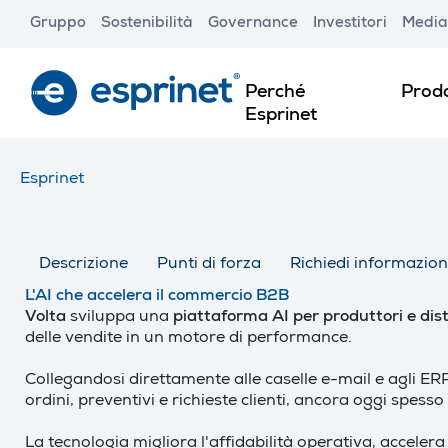
Skip
Gruppo
Sostenibilità
Governance
Investitori
Media
to
main
content
Perché
Prodo
Esprinet
Esprinet
Descrizione
Punti di forza
Richiedi informazion
L'AI che accelera il commercio B2B
Volta
sviluppa una
piattaforma AI
per produttori e dist
delle vendite in un motore di performance.
Collegandosi direttamente alle caselle e-mail e agli ERP
ordini, preventivi e richieste clienti, ancora oggi spe
La tecnologia migliora l'affidabilità operativa, accelera