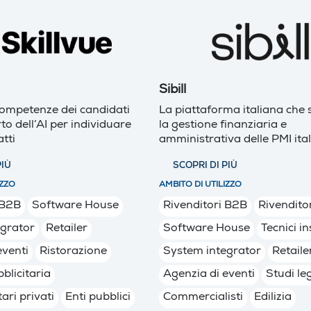
Sibill
competenze dei candidati
La piattaforma italiana che 
to dell’AI per individuare
la gestione finanziaria e
atti
amministrativa delle PMI ita
PIÙ
SCOPRI DI PIÙ
IZZO
AMBITO DI UTILIZZO
 B2B
Software House
Rivenditori B2B
Rivendito
egrator
Retailer
Software House
Tecnici in
eventi
Ristorazione
System integrator
Retaile
blicitaria
Agenzia di eventi
Studi leg
tari privati
Enti pubblici
Commercialisti
Edilizia