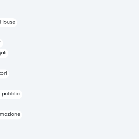
 House
r
ali
tori
i pubblici
rmazione