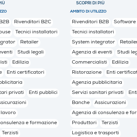
PIÙ
SCOPRI DI PIÙ
IZZO
AMBITO DI UTILIZZO
 B2B
Rivenditori B2C
Rivenditori B2B
Software
ouse
Tecnici installatori
Tecnici installatori
egrator
Retailer
System integrator
Retaile
eventi
Studi legali
Agenzia di eventi
Studi leg
sti
Edilizia
Commercialisti
Edilizia
e
Enti certificatori
Ristorazione
Enti certifica
blicitaria
Agenzia pubblicitaria
tari privati
Enti pubblici
Servizi sanitari privati
Ent
sicurazioni
Banche
Assicurazioni
 lavoro
Agenzia di consulenza e fo
consulenza e formazione
Produttori
Terzisti
Terzisti
Logistica e trasporti