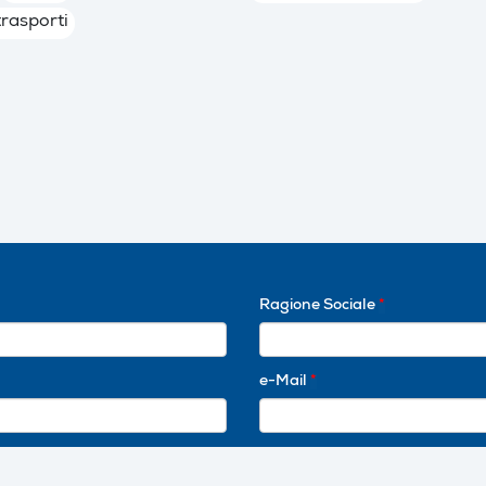
trasporti
Ragione Sociale
*
e-Mail
*