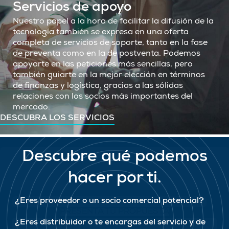
Servicios de apoyo
Nuestro papel a la hora de facilitar la difusión de la
tecnología también se expresa en una oferta
completa de servicios de soporte, tanto en la fase
de preventa como en la de postventa. Podemos
apoyarte en las peticiones más sencillas, pero
también guiarte en la mejor elección en términos
de finanzas y logística, gracias a las sólidas
relaciones con los socios más importantes del
mercado.
DESCUBRA LOS SERVICIOS
Descubre qué podemos
hacer por ti.
¿Eres proveedor o un socio comercial potencial?
PRESENTA TU PROPUESTA
¿Eres distribuidor o te encargas del servicio y de