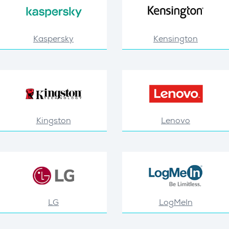
Kaspersky
Kensington
Kingston
Lenovo
LG
LogMeIn