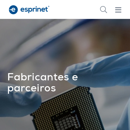
Skip
to
main
content
Fabricantes e
parceiros