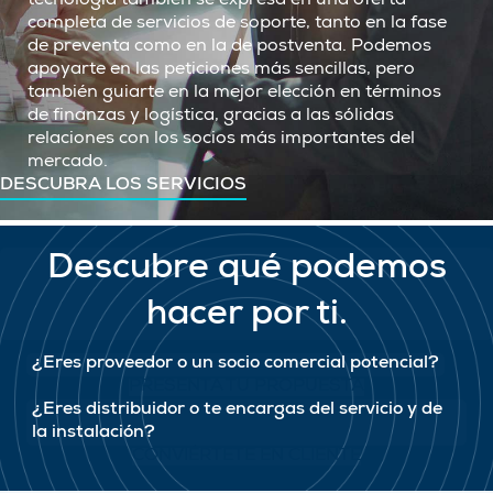
tecnología también se expresa en una oferta
completa de servicios de soporte, tanto en la fase
de preventa como en la de postventa. Podemos
apoyarte en las peticiones más sencillas, pero
también guiarte en la mejor elección en términos
de finanzas y logística, gracias a las sólidas
relaciones con los socios más importantes del
mercado.
DESCUBRA LOS SERVICIOS
Descubre qué podemos
hacer por ti.
¿Eres proveedor o un socio comercial potencial?
PRESENTA TU PROPUESTA
¿Eres distribuidor o te encargas del servicio y de
la instalación?
CONVIÉRTETE EN CLIENTE