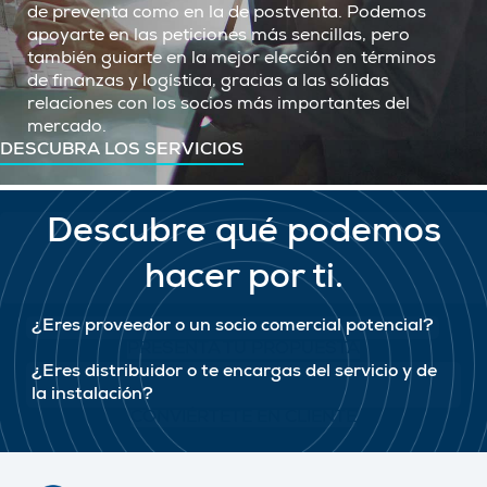
de preventa como en la de postventa. Podemos
apoyarte en las peticiones más sencillas, pero
también guiarte en la mejor elección en términos
de finanzas y logística, gracias a las sólidas
relaciones con los socios más importantes del
mercado.
DESCUBRA LOS SERVICIOS
Descubre qué podemos
hacer por ti.
¿Eres proveedor o un socio comercial potencial?
PRESENTA TU PROPUESTA
¿Eres distribuidor o te encargas del servicio y de
la instalación?
CONVIÉRTETE EN CLIENTE