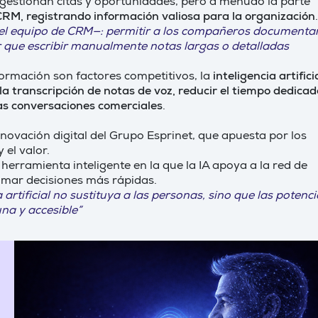
 gestionan citas y oportunidades, pero a menudo la parte
RM, registrando información valiosa para la organización
.
 el equipo de CRM—: permitir a los compañeros documenta
er que escribir manualmente notas largas o detalladas
nformación son factores competitivos, la
inteligencia artifici
a transcripción de notas de voz, reducir el tiempo dedicad
las conversaciones comerciales
.
novación digital del Grupo Esprinet, que apuesta por los
 el valor.
herramienta inteligente en la que la IA apoya a la red de
tomar decisiones más rápidas.
tificial no sustituya a las personas, sino que las potenci
na y accesible”