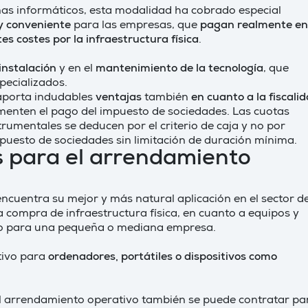
emas informáticos, esta modalidad ha cobrado especial
 conveniente
para las empresas, que
pagan realmente en
s costes por la infraestructura física
.
instalación
y en el
mantenimiento de la tecnología
, que
pecializados.
porta indudables
ventajas
también
en cuanto a la fiscali
enten el pago del impuesto de sociedades. Las cuotas
umentales se deducen por el criterio de caja y no por
mpuesto de sociedades sin limitación de duración mínima.
s para el arrendamiento
encuentra su mejor y más natural aplicación en el sector de
a compra de infraestructura física, en cuanto a equipos y
odo para una pequeña o mediana empresa.
tivo para
ordenadores, portátiles o dispositivos como
el arrendamiento operativo también se puede contratar pa