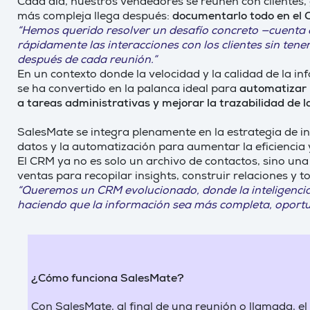
Cada día, nuestros vendedores se reúnen con clientes,
más compleja llega después:
documentarlo todo en el C
“Hemos querido resolver un desafío concreto —cuenta
rápidamente las interacciones con los clientes sin ten
después de cada reunión.”
En un contexto donde la velocidad y la calidad de la i
se ha convertido en la palanca ideal para
automatizar l
a tareas administrativas y mejorar la trazabilidad de 
SalesMate se integra plenamente en la estrategia de in
datos y la automatización para aumentar la eficiencia y
El CRM ya no es solo un archivo de contactos, sino una 
ventas para recopilar insights, construir relaciones y 
“Queremos un CRM evolucionado, donde la inteligencia ar
haciendo que la información sea más completa, oportu
¿Cómo funciona SalesMate?
Con SalesMate, al final de una reunión o llamada, el