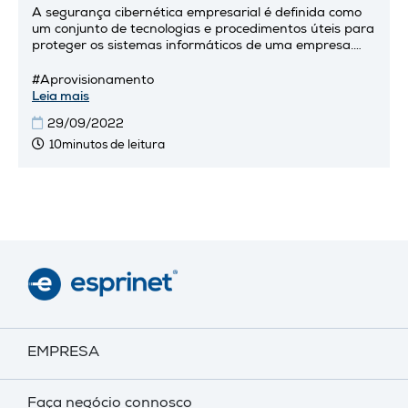
A segurança cibernética empresarial é definida como
um conjunto de tecnologias e procedimentos úteis para
proteger os sistemas informáticos de uma empresa.
Também conhecida como cibersegurança, tem por
objetivo garantir...
#Aprovisionamento
Leia mais
29/09/2022
10minutos de leitura
EMPRESA
Faça negócio connosco