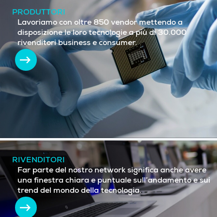
PRODUTTORI
Lavoriamo con oltre 850 vendor mettendo a
disposizione le loro tecnologie a più di 30.000
rivenditori business e consumer.
RIVENDITORI
Far parte del nostro network significa anche avere
una finestra chiara e puntuale sull’andamento e sui
trend del mondo della tecnologia.