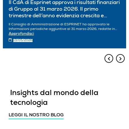
Il CdA di Esprinet approva i risultati finanziari
di Gruppo al 31 marzo 2026. Il primo
trimestre dell’anno evidenzia crescita e
capacita’ di generare stabilmente valore
Il Consiglio di Amministrazione di ESPRINET ha approvato le
Informazioni periodiche aggiuntive al 31 marzo 2026, redatte in
conformità con i principi contabili internazionali IFRS.
Approfondisci
13/05/2026
Insights dal mondo della
tecnologia
LEGGI IL NOSTRO BLOG