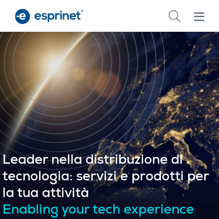
Skip
to
main
content
Leader nella distribuzione di
tecnologia: servizi e prodotti per
la tua attività
Enabling your tech experience