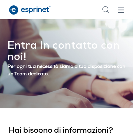
Skip
to
main
content
Entra in contatto con
noi!
Per ogni tua necessità siamo a tua disposizione con
un Team dedicato.
Hai bisogno di informazioni?