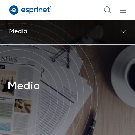
Skip
to
main
content
Media
Media