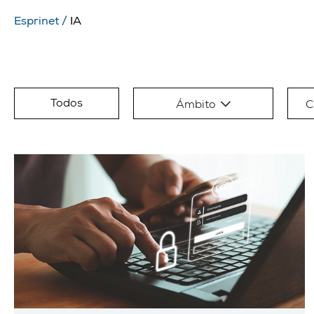
Esprinet
/
IA
Todos
Ámbito
C