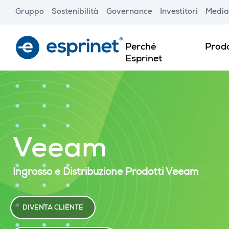
Skip
Gruppo
Sostenibilità
Governance
Investitori
Media
to
main
content
Perché
Prodo
Esprinet
Veeam
Ingrosso e Distribuzione Prodotti Veeam
DIVENTA CLIENTE