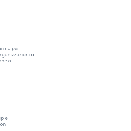
forma per
organizzazioni a
ione o
up e
 on