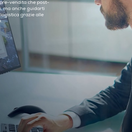
i pre-vendita che post-
ci, ma anche guidarti
logistica grazie alle
o.