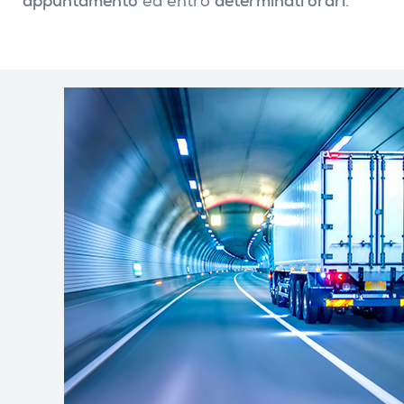
appuntamento
ed entro
determinati orari
.