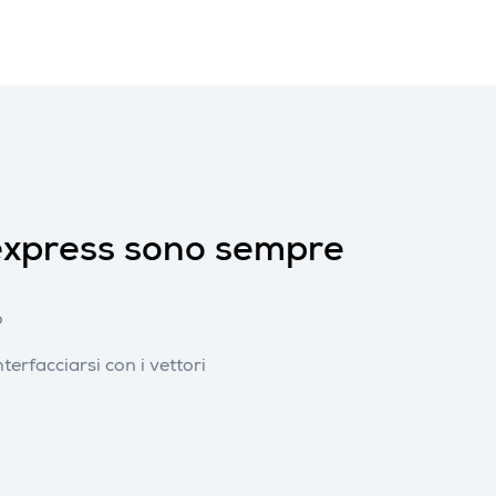
express sono sempre
o
nterfacciarsi con i vettori