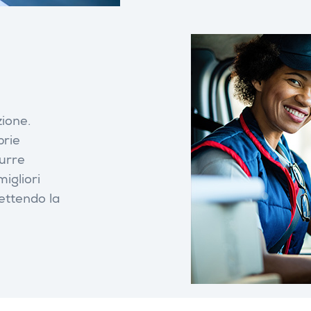
zione.
prie
durre
igliori
ettendo la