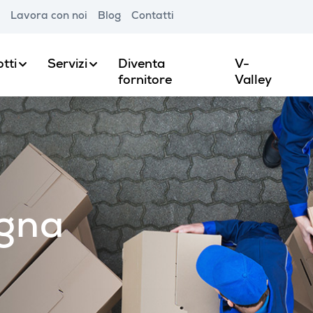
Lavora con noi
Blog
Contatti
tti
Servizi
Diventa
V-
fornitore
Valley
egna