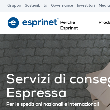
Skip
Gruppo
Sostenibilità
Governance
Investitori
Media
to
main
content
Perché
Prodo
Esprinet
Servizi di cons
Espressa
Per le spedizioni nazionali e internazionali