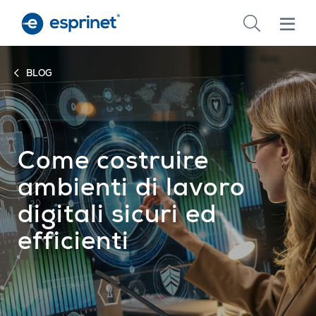
Skip
to
main
content
BLOG
Come costruire
ambienti di lavoro
digitali sicuri ed
efficienti