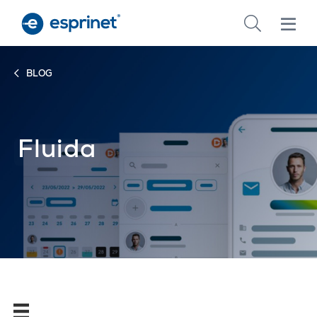
Skip
to
main
content
BLOG
Fluida