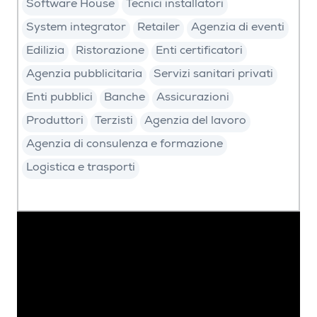
Software House
Tecnici installatori
System integrator
Retailer
Agenzia di eventi
Edilizia
Ristorazione
Enti certificatori
Agenzia pubblicitaria
Servizi sanitari privati
Enti pubblici
Banche
Assicurazioni
Produttori
Terzisti
Agenzia del lavoro
Agenzia di consulenza e formazione
Logistica e trasporti