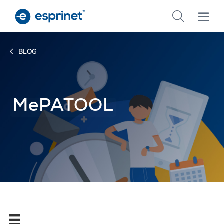
Skip
to
main
content
BLOG
MePATOOL