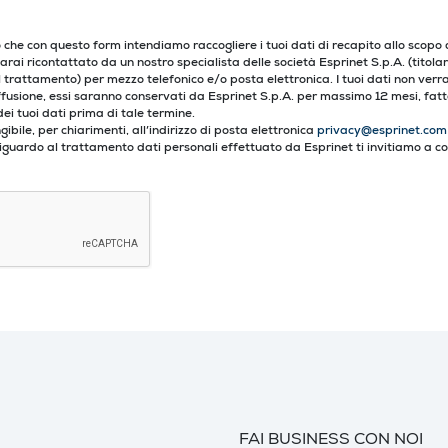
che con questo form intendiamo raccogliere i tuoi dati di recapito allo scopo d
arai ricontattato da un nostro specialista delle società Esprinet S.p.A. (titol
del trattamento) per mezzo telefonico e/o posta elettronica. I tuoi dati non verr
fusione, essi saranno conservati da Esprinet S.p.A. per massimo 12 mesi, fatta
ei tuoi dati prima di tale termine.
bile, per chiarimenti, all’indirizzo di posta elettronica
privacy@esprinet.com
 riguardo al trattamento dati personali effettuato da Esprinet ti invitiamo a c
FAI BUSINESS CON NOI