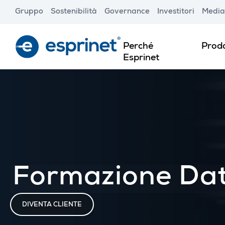
Skip
Gruppo
Sostenibilità
Governance
Investitori
Media
to
main
content
Perché
Prodo
Esprinet
Formazione Da
DIVENTA CLIENTE