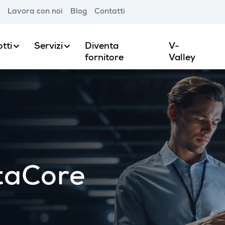
Lavora con noi
Blog
Contatti
tti
Servizi
Diventa
V-
fornitore
Valley
taCore