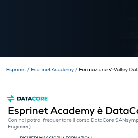
Esprinet
/
Esprinet Academy
/
Formazione V-Valley Da
Esprinet Academy è DataCo
Con noi potrai frequentare il corso DataCore SANsymph
Engineer).