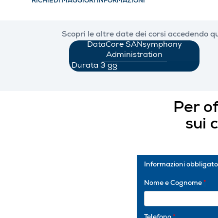
RICHIEDI MAGGIORI INFORMAZIONI
Scopri le altre date dei corsi accedendo
qu
DataCore SANsymphony
Administration
Durata 3 gg
Per o
sui 
Informazioni obbligato
Nome e Cognome
*
Telefono
*