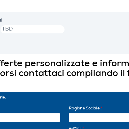
i
TBD
fferte personalizzate e inform
corsi contattaci compilando il
rie:
Ragione Sociale
*
e-Mail
*