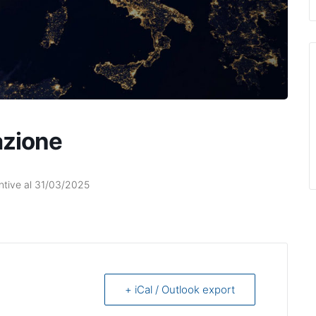
azione
untive al 31/03/2025
+ iCal / Outlook export