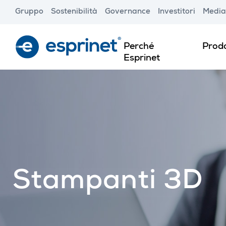
Skip
Gruppo
Sostenibilità
Governance
Investitori
Media
to
main
content
Perché
Prodo
Esprinet
Stampanti 3D