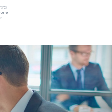
rato
zione
el