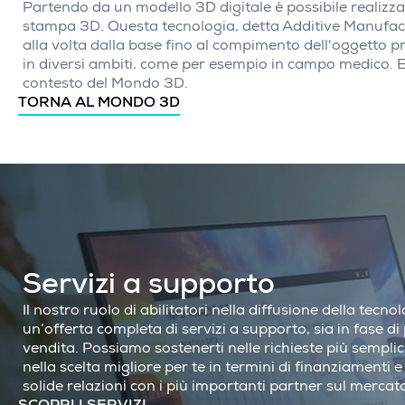
Partendo da un modello 3D digitale è possibile realizza
stampa 3D. Questa tecnologia, detta Additive Manufac
alla volta dalla base fino al compimento dell'oggetto 
in diversi ambiti, come per esempio in campo medico. 
contesto del Mondo 3D.
TORNA AL MONDO 3D
Servizi a supporto
Il nostro ruolo di abilitatori nella diffusione della tecn
un’offerta completa di servizi a supporto, sia in fase d
vendita. Possiamo sostenerti nelle richieste più sempli
nella scelta migliore per te in termini di finanziamenti e 
solide relazioni con i più importanti partner sul mercat