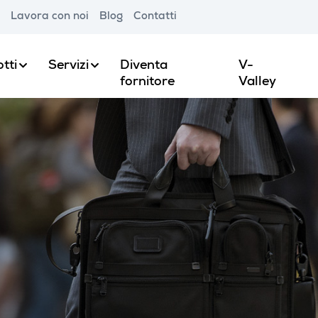
Lavora con noi
Blog
Contatti
tti
Servizi
Diventa
V-
fornitore
Valley