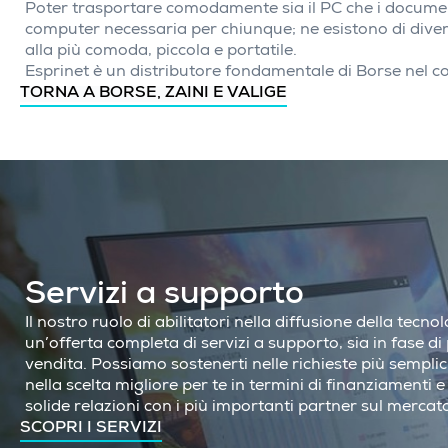
Poter trasportare comodamente sia il PC che i documenti 
computer necessaria per chiunque; ne esistono di diversi
alla più comoda, piccola e portatile.
Esprinet è un distributore fondamentale di Borse nel con
TORNA A BORSE, ZAINI E VALIGE
Servizi a supporto
Il nostro ruolo di abilitatori nella diffusione della tecn
un’offerta completa di servizi a supporto, sia in fase d
vendita. Possiamo sostenerti nelle richieste più sempli
nella scelta migliore per te in termini di finanziamenti e 
solide relazioni con i più importanti partner sul mercat
SCOPRI I SERVIZI