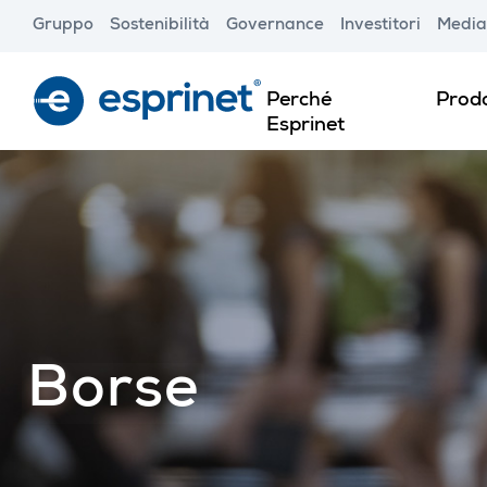
Skip
Gruppo
Sostenibilità
Governance
Investitori
Media
to
main
content
Perché
Prodo
Esprinet
Borse