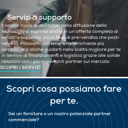
Servizi a supporto
Il nostro ruolo di abilitatori nella diffusione della
tecnologia si esprime anche in un’offerta completa di
servizi a supporto, sia in fase di pre-vendita che post-
vendita. Possiamo sostenerti nelle richieste più
semplici, ma anche guidarti nella scelta migliore per te
in termini di finanziamenti e logistica grazie alle solide
relazioni con i più importanti partner sul mercato.
SCOPRI I SERVIZI
Scopri cosa possiamo fare
per te.
Sei un fornitore o un nostro potenziale partner
commerciale?
DIVENTA FORNITORE