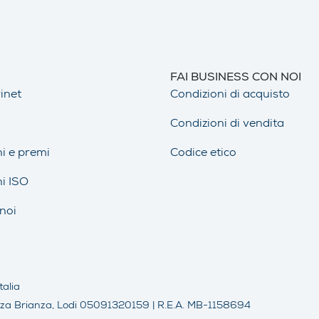
FAI BUSINESS CON NOI
inet
Condizioni di acquisto
Condizioni di vendita
ni e premi
Codice etico
ni ISO
noi
talia
 Monza Brianza, Lodi 05091320159 | R.E.A. MB-1158694