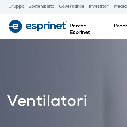
Skip
Gruppo
Sostenibilità
Governance
Investitori
Media
to
main
content
Perché
Prodo
Esprinet
Ventilatori