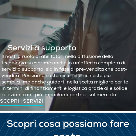
Servizi a supporto
Il nostro ruolo di abilitatori nella diffusione della
tecnologia si esprime anche in un’offerta completa di
servizi a supporto, sia in fase di pre-vendita che post-
vendita. Possiamo sostenerti nelle richieste più
semplici, ma anche guidarti nella scelta migliore per te
in termini di finanziamenti e logistica grazie alle solide
relazioni con i più importanti partner sul mercato.
SCOPRI I SERVIZI
Scopri cosa possiamo fare