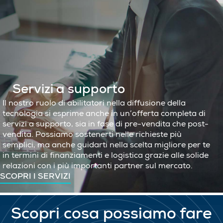
Servizi a supporto
Il nostro ruolo di abilitatori nella diffusione della
tecnologia si esprime anche in un’offerta completa di
servizi a supporto, sia in fase di pre-vendita che post-
vendita. Possiamo sostenerti nelle richieste più
semplici, ma anche guidarti nella scelta migliore per te
in termini di finanziamenti e logistica grazie alle solide
relazioni con i più importanti partner sul mercato.
SCOPRI I SERVIZI
Scopri cosa possiamo fare