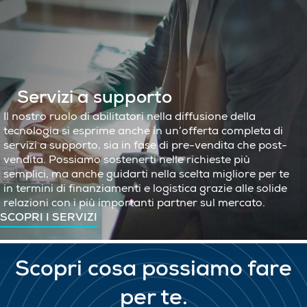
Servizi a supporto
Il nostro ruolo di abilitatori nella diffusione della
tecnologia si esprime anche in un’offerta completa di
servizi a supporto, sia in fase di pre-vendita che post-
vendita. Possiamo sostenerti nelle richieste più
semplici, ma anche guidarti nella scelta migliore per te
in termini di finanziamenti e logistica grazie alle solide
relazioni con i più importanti partner sul mercato.
SCOPRI I SERVIZI
Scopri cosa possiamo fare
per te.