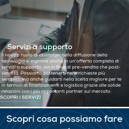
Servizi a supporto
Il nostro ruolo di abilitatori nella diffusione della
tecnologia si esprime anche in un’offerta completa di
servizi a supporto, sia in fase di pre-vendita che post-
vendita. Possiamo sostenerti nelle richieste più
semplici, ma anche guidarti nella scelta migliore per te
in termini di finanziamenti e logistica grazie alle solide
relazioni con i più importanti partner sul mercato.
SCOPRI I SERVIZI
Scopri cosa possiamo fare