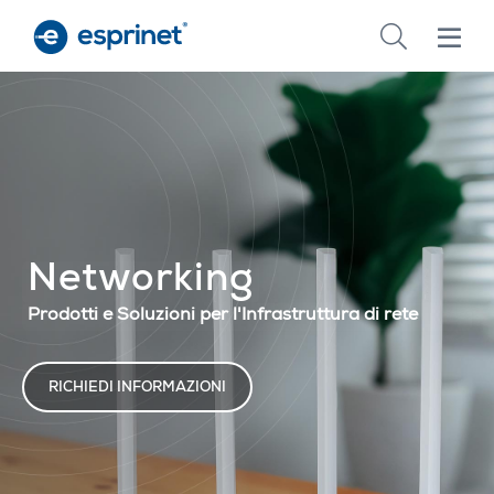
Skip
to
main
content
Networking
Prodotti e Soluzioni per l'Infrastruttura di rete
RICHIEDI INFORMAZIONI