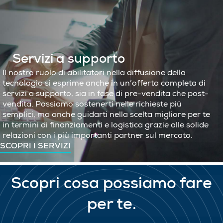
Servizi a supporto
Il nostro ruolo di abilitatori nella diffusione della
tecnologia si esprime anche in un’offerta completa di
servizi a supporto, sia in fase di pre-vendita che post-
vendita. Possiamo sostenerti nelle richieste più
semplici, ma anche guidarti nella scelta migliore per te
in termini di finanziamenti e logistica grazie alle solide
relazioni con i più importanti partner sul mercato.
SCOPRI I SERVIZI
Scopri cosa possiamo fare
per te.