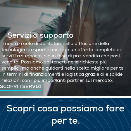
Servizi a supporto
Il nostro ruolo di abilitatori nella diffusione della
tecnologia si esprime anche in un’offerta completa di
servizi a supporto, sia in fase di pre-vendita che post-
vendita. Possiamo sostenerti nelle richieste più
semplici, ma anche guidarti nella scelta migliore per te
in termini di finanziamenti e logistica grazie alle solide
relazioni con i più importanti partner sul mercato.
SCOPRI I SERVIZI
Scopri cosa possiamo fare
per te.