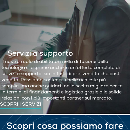
Servizi a supporto
Il nostro ruolo di abilitatori nella diffusione della
tecnologia si esprime anche in un’offerta completa di
servizi a supporto, sia in fase di pre-vendita che post-
vendita. Possiamo sostenerti nelle richieste più
semplici, ma anche guidarti nella scelta migliore per te
in termini di finanziamenti e logistica grazie alle solide
relazioni con i più importanti partner sul mercato.
SCOPRI I SERVIZI
Scopri cosa possiamo fare