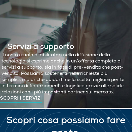
Servizi a supporto
Il nostro ruolo di abilitatori nella diffusione della
tecnologia si esprime anche in un’offerta completa di
servizi a supporto, sia in fase di pre-vendita che post-
vendita. Possiamo sostenerti nelle richieste più
semplici, ma anche guidarti nella scelta migliore per te
in termini di finanziamenti e logistica grazie alle solide
relazioni con i più importanti partner sul mercato.
SCOPRI I SERVIZI
Scopri cosa possiamo fare