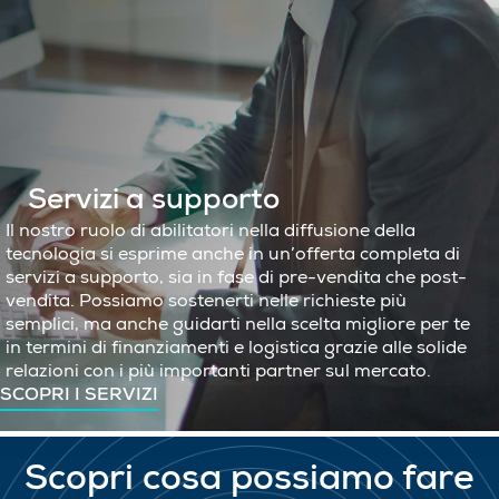
Servizi a supporto
Il nostro ruolo di abilitatori nella diffusione della
tecnologia si esprime anche in un’offerta completa di
servizi a supporto, sia in fase di pre-vendita che post-
vendita. Possiamo sostenerti nelle richieste più
semplici, ma anche guidarti nella scelta migliore per te
in termini di finanziamenti e logistica grazie alle solide
relazioni con i più importanti partner sul mercato.
SCOPRI I SERVIZI
Scopri cosa possiamo fare