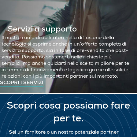
Servizi a supporto
Il nostro ruolo di abilitatori nella diffusione della
tecnologia si esprime anche in un’offerta completa di
servizi a supporto, sia in fase di pre-vendita che post-
vendita. Possiamo sostenerti nelle richieste più
semplici, ma anche guidarti nella scelta migliore per te
in termini di finanziamenti e logistica grazie alle solide
relazioni con i più importanti partner sul mercato.
SCOPRI I SERVIZI
Scopri cosa possiamo fare
per te.
Sei un fornitore o un nostro potenziale partner