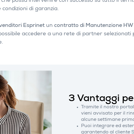
che possa intervenire con successo su tutto il terri
 condizioni di garanzia.
ivenditori Esprinet
un
contratto di Manutenzione HW
ossibile accedere a una rete di partner selezionati 
e.
3 Vantaggi pe
Tramite il nostro porta
vieni avvisato per il ri
alcune settimane prima
Puoi integrare ed este
garantendo al cliente