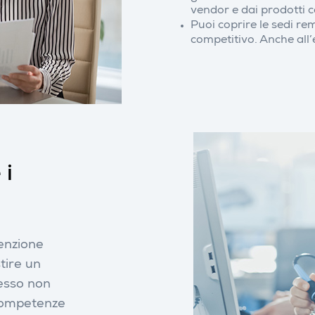
vendor e dai prodotti co
Puoi coprire le sedi re
competitivo. Anche all’
 i
enzione
tire un
tesso non
 competenze