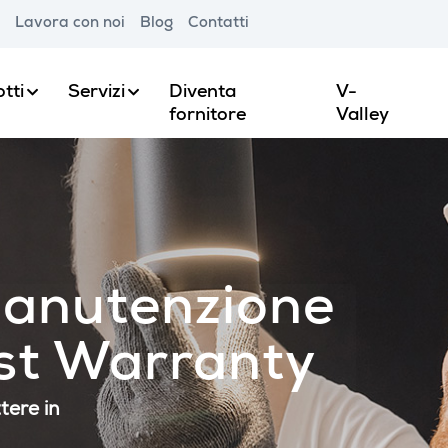
Lavora con noi
Blog
Contatti
tti
Servizi
Diventa
V-
fornitore
Valley
 Manutenzione
st Warranty
tere in