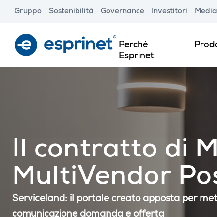
Skip
Gruppo
Sostenibilità
Governance
Investitori
Media
to
main
content
Perché
Prodo
Esprinet
Il contratto di
MultiVendor Po
Serviceland: il portale creato apposta per met
comunicazione domanda e offerta