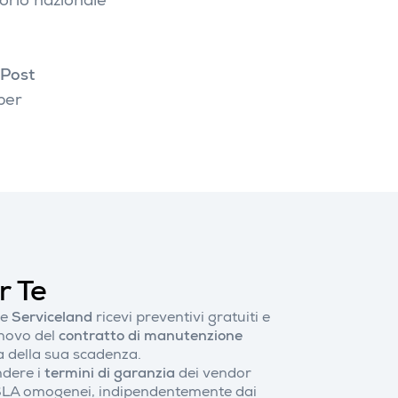
torio nazionale
 Post
per
r Te
le
Serviceland
ricevi preventivi gratuiti e
nnovo del
contratto di manutenzione
 della sua scadenza.
ndere i
termini di garanzia
dei vendor
 SLA omogenei, indipendentemente dai