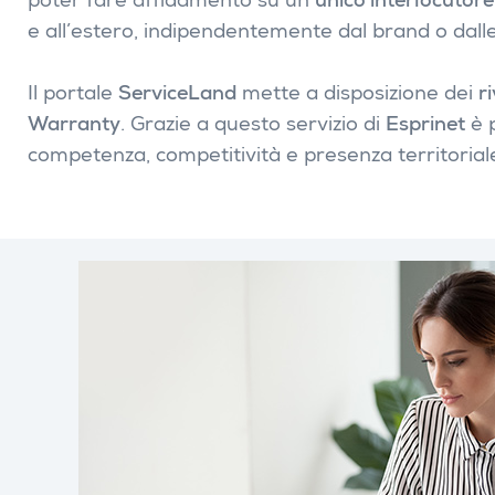
poter fare affidamento su un
unico interlocutore
e all’estero, indipendentemente dal brand o dalle
Il portale
ServiceLand
mette a disposizione dei
r
Warranty
. Grazie a questo servizio di
Esprinet
è p
competenza, competitività e presenza territorial