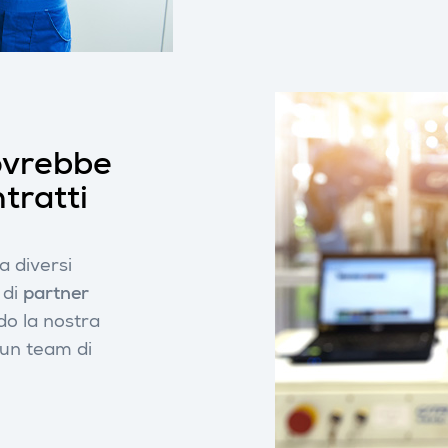
dovrebbe
ntratti
 diversi
 di
partner
do la nostra
d un team di