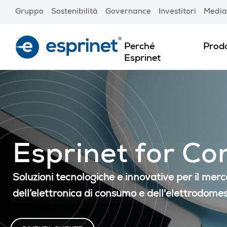
Skip
Gruppo
Sostenibilità
Governance
Investitori
Media
to
main
content
Perché
Prodo
Esprinet
Esprinet for C
Soluzioni tecnologiche e innovative per il mer
dell’elettronica di consumo e dell'elettrodomes