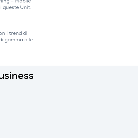
aming – Mobile
 queste Unit.
n i trend di
 di gamma alle
business