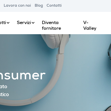
Lavora con noi
Blog
Contatti
tti
Servizi
Diventa
V-
fornitore
Valley
onsumer
cato
tico