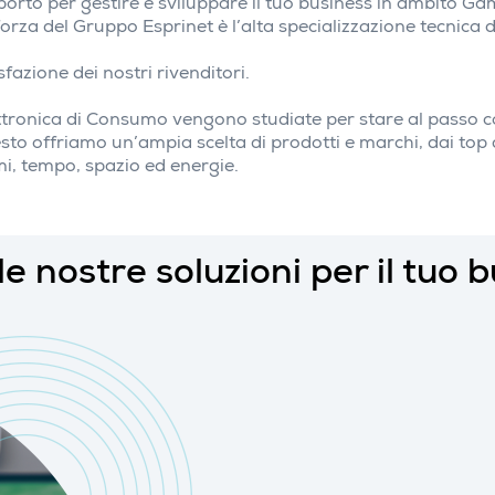
upporto per gestire e sviluppare il tuo business in ambito G
a del Gruppo Esprinet è l’alta specializzazione tecnica di
fazione dei nostri rivenditori.
ttronica di Consumo vengono studiate per stare al passo co
uesto offriamo un’ampia scelta di prodotti e marchi, dai top
i, tempo, spazio ed energie.
le nostre soluzioni per il tuo 