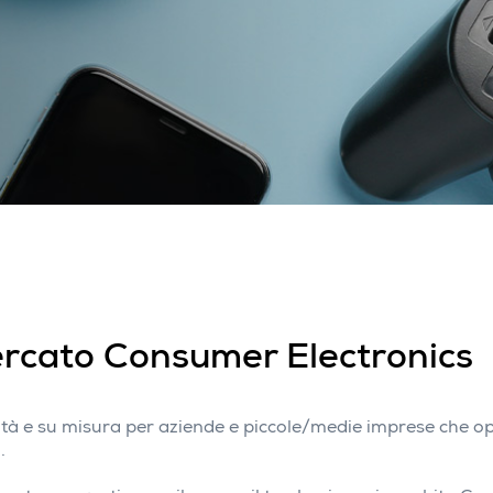
mercato Consumer Electronics
alità e su misura per aziende e piccole/medie imprese che o
.