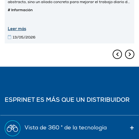
abstracto, sino un aliado concreto para mejorar el trabajo diario de
las personas. Con SalesMate, uno de los proyectos de IA
# Información
desarrollados por los equipos de Data Science y CRM, estamos
redefiniendo la forma en que la fuerza de ventas interactúa con sus
clientes, transformando una simple nota de voz en información
estructurada, accesible y útil para el negocio.
Leer más
13/05/2026
ESPRINET ES MÁS QUE UN DISTRIBUIDOR
Vista de 360 ° de la tecnología