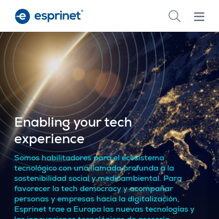
Skip
to
main
content
Enabling your tech
experience
Somos habilitadores para el ecosistema
tecnológico con una llamada profunda a la
sostenibilidad social y medioambiental. Para
favorecer la tech democracy y acompañar
personas y empresas hacia la digitalización,
Esprinet trae a Europa las nuevas tecnologías y