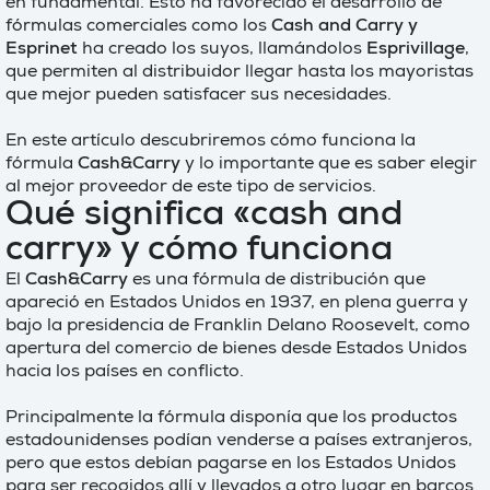
en fundamental. Esto ha favorecido el desarrollo de
fórmulas comerciales como los
Cash and Carry y
Esprinet
ha creado los suyos, llamándolos
Esprivillage
,
que permiten al distribuidor llegar hasta los mayoristas
que mejor pueden satisfacer sus necesidades.
En este artículo descubriremos cómo funciona la
fórmula
Cash&Carry
y lo importante que es saber elegir
al mejor proveedor de este tipo de servicios.
Qué significa «cash and
carry» y cómo funciona
El
Cash&Carry
es una fórmula de distribución que
apareció en Estados Unidos en 1937, en plena guerra y
bajo la presidencia de Franklin Delano Roosevelt, como
apertura del comercio de bienes desde Estados Unidos
hacia los países en conflicto.
Principalmente la fórmula disponía que los productos
estadounidenses podían venderse a países extranjeros,
pero que estos debían pagarse en los Estados Unidos
para ser recogidos allí y llevados a otro lugar en barcos