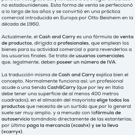
no estadounidenses. Esta forma de venta se perfeccionó
a lo largo de los años y se convirtió en una práctica
comercial introducida en Europa por Otto Beisheim en la
década de 1960.
Actualmente, el
Cash and Carry
es una fórmula de
venta
de productos
, dirigida a
profesionales
, que emplean los
bienes para su actividad comercial o para revenderlos a
los usuarios finales. Se trata de
usuarios comerciales
que, legalmente, deben
poseer un número de IVA
.
La traducción misma de
Cash and Carry
explica bien el
concepto. Normalmente funciona así: un profesional
acude a una tienda
Cash&Carry
(que por ley en Italia
debe tener una superficie de al menos 400 metros
cuadrados); en el almacén del mayorista
elige todos los
productos
que necesita de un surtido que por lo general
suele ser muy amplio, y a menudo con la
fórmula de
autoservicio
tomándolo directamente de las estanterías,
por último
paga la mercancía («cash») y se la lleva
(«carry»)
.