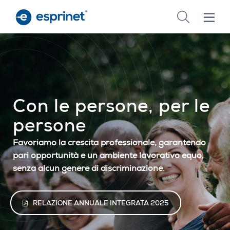
Skip
to
main
content
Con le persone, per le
persone
Favoriamo la crescita professionale, garantendo
pari opportunità e un ambiente lavorativo equo,
senza alcun genere di discriminazione.
RELAZIONE ANNUALE INTEGRATA 2025