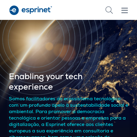
Skip
to
main
content
Enabling your tech
experience
Somos facilitadores do ecossistema tecnológico
com um profundo apelo à sustentabilidade social e
ambiental. Para promover a democracia
tecnológica e orientar pessoas e empresas para a
digitalização, a Esprinet oferece aos clientes
europeus a sua experiência em consultoria e