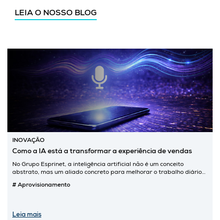
LEIA O NOSSO BLOG
INOVAÇÃO
Como a IA está a transformar a experiência de vendas
No Grupo Esprinet, a inteligência artificial não é um conceito
abstrato, mas um aliado concreto para melhorar o trabalho diário
das pessoas. Com o SalesMate, um dos projetos de IA
# Aprovisionamento
desenvolvidos pelas equipas de Data Science e CRM, estamos a
redefinir a forma como a força de vendas interage com os seus
clientes, transformando uma simples nota de voz numa informação
estruturada, acessível e útil para o negócio.
Leia mais