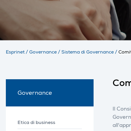
Esprinet
/
Governance
/
Sistema di Governance
/
Comit
Com
Governance
Il Cons
Governa
Etica di business
all'app