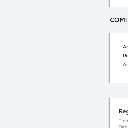
COMI
An
Re
An
Reg
Tipo
Dim