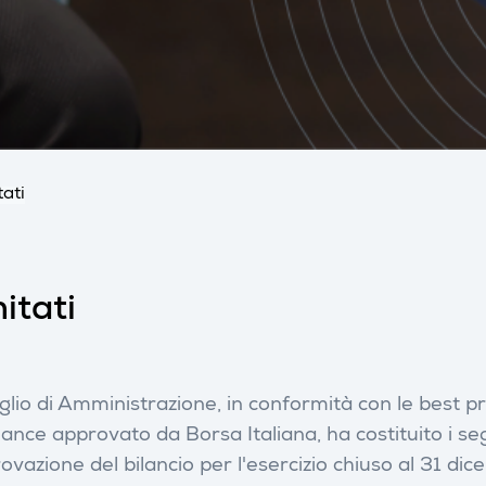
ati
itati
iglio di Amministrazione, in conformità con le best p
nce approvato da Borsa Italiana, ha costituito i segu
rovazione del bilancio per l'esercizio chiuso al 31 d