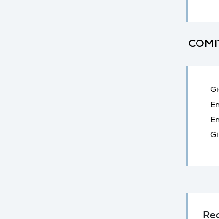
COMI
Gi
Em
Em
Gi
Reg