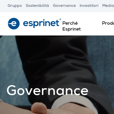
Skip
Gruppo
Sostenibilità
Governance
Investitori
Media
to
main
content
Perché
Prodo
Esprinet
Governance