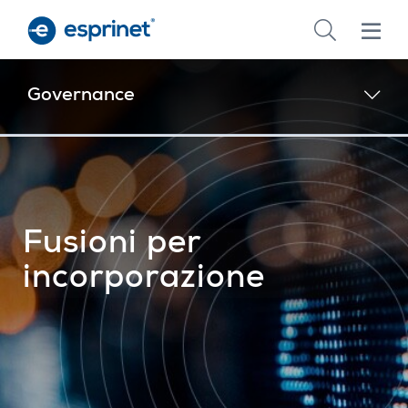
Skip
to
main
content
Governance
Fusioni per
incorporazione