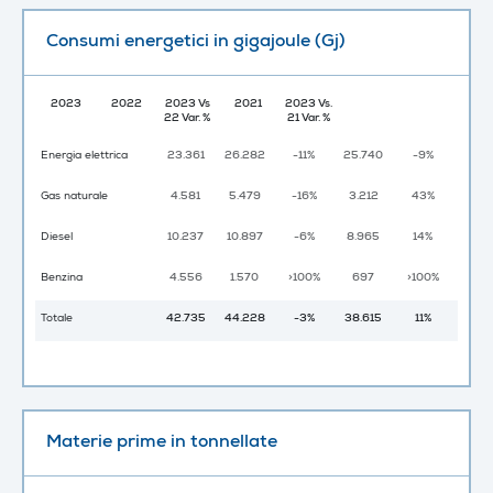
Consumi energetici in gigajoule (Gj)
2023
2022
2023 Vs
2021
2023 Vs.
22 Var. %
21 Var. %
Energia elettrica
23.361
26.282
-11%
25.740
-9%
Gas naturale
4.581
5.479
-16%
3.212
43%
Diesel
10.237
10.897
-6%
8.965
14%
Benzina
4.556
1.570
>100%
697
>100%
Totale
42.735
44.228
-3%
38.615
11%
Materie prime in tonnellate