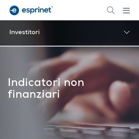
Skip
to
main
content
Investitori
Indicatori non
finanziari