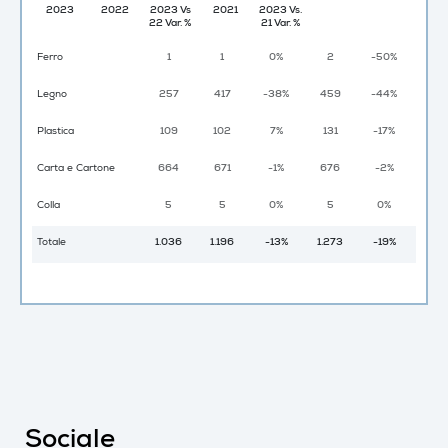
2023
2022
2023 Vs
2021
2023 Vs.
22 Var. %
21 Var. %
Ferro
1
1
0%
2
-50%
Legno
257
417
-38%
459
-44%
Plastica
109
102
7%
131
-17%
Carta e Cartone
664
671
-1%
676
-2%
Colla
5
5
0%
5
0%
Totale
1.036
1.196
-13%
1.273
-19%
Sociale