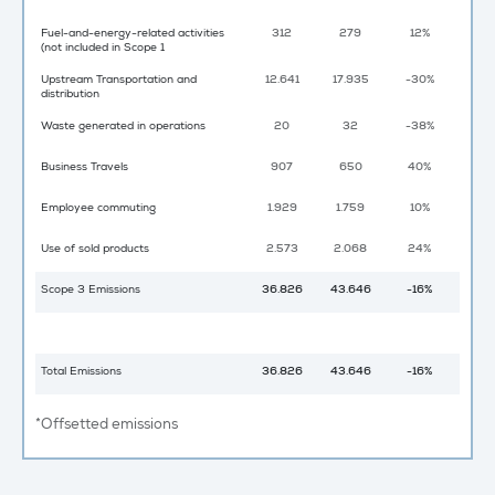
Fuel-and-energy-related activities
312
279
12%
(not included in Scope 1
Upstream Transportation and
12.641
17.935
-30%
distribution
Waste generated in operations
20
32
-38%
Business Travels
907
650
40%
Employee commuting
1.929
1.759
10%
Use of sold products
2.573
2.068
24%
Scope 3 Emissions
36.826
43.646
-16%
Total Emissions
36.826
43.646
-16%
*Offsetted emissions