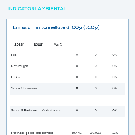
INDICATORI AMBIENTALI
Emissioni in tonnellate di CO
(tCO
)
2
2
2023*
2022*
Var. %
Fuel
0
0
0%
Natural gas
0
0
0%
F-Gas
0
0
0%
Scope 1 Emissions
0
0
0%
Scope 2 Emissions - Market based
0
0
0%
Purchase goods and services
18.445
20.923
-12%